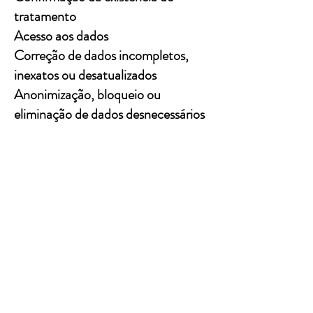
tratamento
Acesso aos dados
Correção de dados incompletos,
inexatos ou desatualizados
Anonimização, bloqueio ou
eliminação de dados desnecessários
ou excessivos
Portabilidade
Revogação do consentimento
Oposição a tratamento realizado
com base em interesse legítimo
Revisão de decisões automatizadas
Para exercer qualquer desses
direitos, entre em contato pelo e-
mail:
lgpd@setapulverizacao.com.br
.